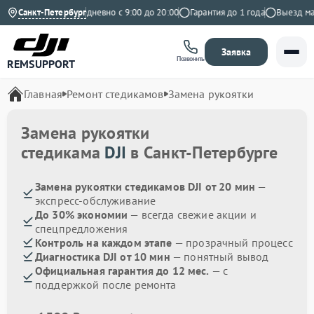
.9 на Яндекс
Санкт-Петербург
Ежедневно с 9:00 до 20:00
Гарантия до 1 года
Выезд маст
Заявка
Позвонить
REMSUPPORT
Главная
Ремонт стедикамов
Замена рукоятки
Замена рукоятки
стедикама
DJI
в Санкт-Петербурге
Замена рукоятки стедикамов DJI от 20 мин
—
экспресс-обслуживание
До 30% экономии
— всегда свежие акции и
спецпредложения
Контроль на каждом этапе
— прозрачный процесс
Диагностика DJI от 10 мин
— понятный вывод
Официальная гарантия до 12 мес.
— с
поддержкой после ремонта