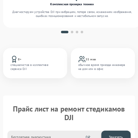
Комплексная проверка техники
Диагностируем устройства DJI при вибрациях, потере связи, искажениях изображения,
ошибках позиционирования и нестабильном запуске.
8+
55 мин
специалистов в коллективе
обычное время приезда инженера
сервиса DJI
на дом или в офис
Прайс лист на ремонт стедикамов
DJI
Бесплатная диагностика
0
Заказать