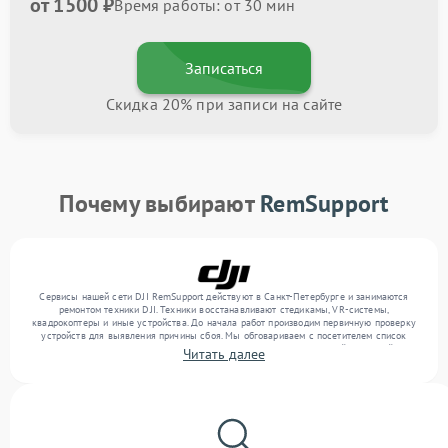
от 1500 ₽
Время работы: от 30 мин
Записаться
Скидка 20% при записи на сайте
Почему выбирают
RemSupport
Сервисы нашей сети DJI RemSupport действуют в Санкт-Петербурге и занимаются
ремонтом техники DJI. Техники восстанавливают стедикамы, VR-системы,
квадрокоптеры и иные устройства. До начала работ производим первичную проверку
устройств для выявления причины сбоя. Мы обговариваем с посетителем список
нужных услуг и их цену, после проводим восстановление с заменой запчастей по
Читать далее
необходимости. После работ проверяем качество оказанных услуг финальным
контролем всех режимов устройства.